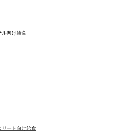
テル向け給食
スリート向け給食