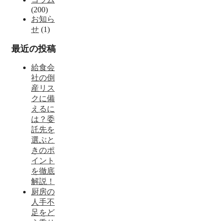
(200)
お知ら
せ
(1)
最近の投稿
給食会
社の倒
産リス
クに備
えるに
は？委
託先を
選ぶと
きのポ
イント
を徹底
解説！
厨房の
人手不
足をど