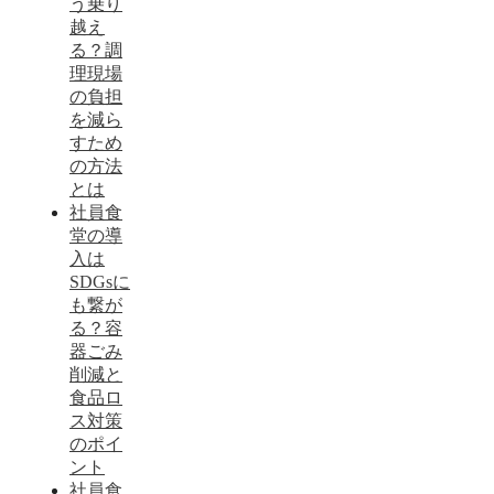
う乗り
越え
る？調
理現場
の負担
を減ら
すため
の方法
とは
社員食
堂の導
入は
SDGsに
も繋が
る？容
器ごみ
削減と
食品ロ
ス対策
のポイ
ント
社員食