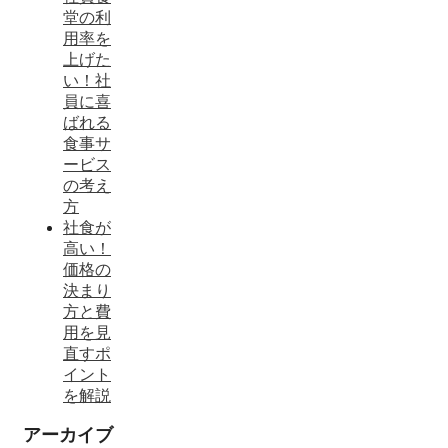
堂の利
用率を
上げた
い！社
員に喜
ばれる
食事サ
ービス
の考え
方
社食が
高い！
価格の
決まり
方と費
用を見
直すポ
イント
を解説
アーカイブ