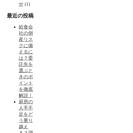
せ
(1)
最近の投稿
給食会
社の倒
産リス
クに備
えるに
は？委
託先を
選ぶと
きのポ
イント
を徹底
解説！
厨房の
人手不
足をど
う乗り
越え
る？調