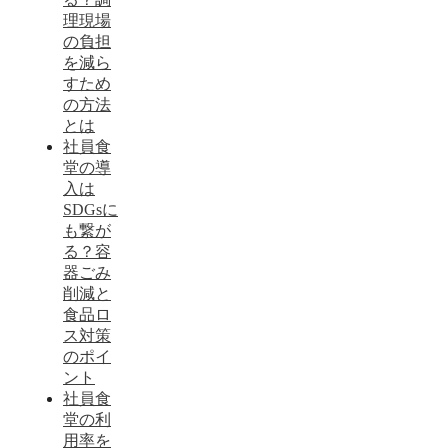
理現場
の負担
を減ら
すため
の方法
とは
社員食
堂の導
入は
SDGsに
も繋が
る？容
器ごみ
削減と
食品ロ
ス対策
のポイ
ント
社員食
堂の利
用率を