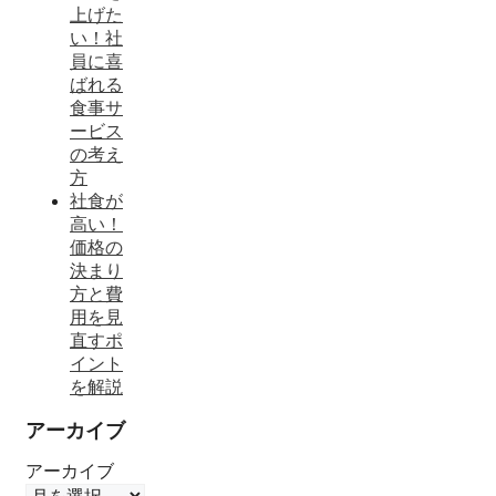
上げた
い！社
員に喜
ばれる
食事サ
ービス
の考え
方
社食が
高い！
価格の
決まり
方と費
用を見
直すポ
イント
を解説
アーカイブ
アーカイブ