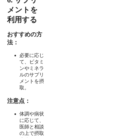
メントを
利用する
おすすめの方
法：
必要に応じ
て、ビタミ
ンやミネラ
ルのサプリ
メントを摂
取。
注意点：
体調や病状
に応じて、
医師と相談
の上で摂取