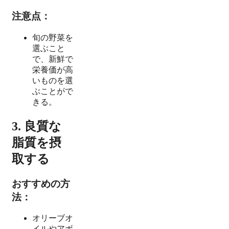
注意点：
旬の野菜を
選ぶこと
で、新鮮で
栄養価が高
いものを選
ぶことがで
きる。
3. 良質な
脂質を摂
取する
おすすめの方
法：
オリーブオ
イルやアボ