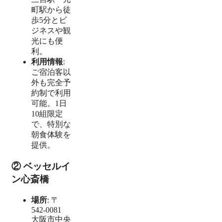
町駅から徒
歩5分とビ
ジネスや観
光にも便
利。
利用情報
:
ご宿泊客以
外も完全予
約制で利用
可能。1日
10組限定
で、特別な
朝食体験を
提供。
② ベッセルイ
ン心斎橋
場所
: 〒
542-0081
大阪市中央