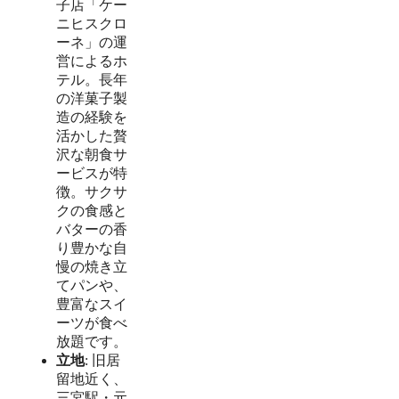
子店「ケー
ニヒスクロ
ーネ」の運
営によるホ
テル。長年
の洋菓子製
造の経験を
活かした贅
沢な朝食サ
ービスが特
徴。サクサ
クの食感と
バターの香
り豊かな自
慢の焼き立
てパンや、
豊富なスイ
ーツが食べ
放題です。
立地
: 旧居
留地近く、
三宮駅・元