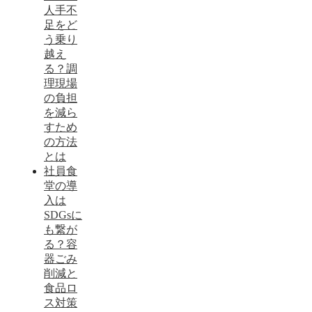
人手不
足をど
う乗り
越え
る？調
理現場
の負担
を減ら
すため
の方法
とは
社員食
堂の導
入は
SDGsに
も繋が
る？容
器ごみ
削減と
食品ロ
ス対策