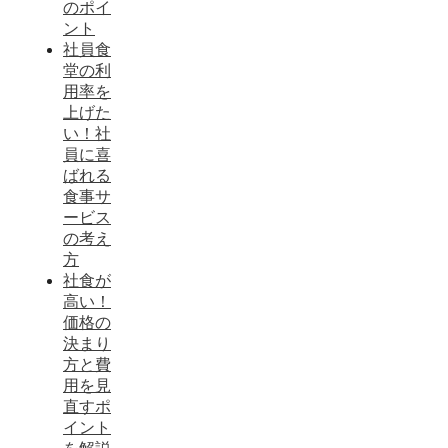
のポイ
ント
社員食
堂の利
用率を
上げた
い！社
員に喜
ばれる
食事サ
ービス
の考え
方
社食が
高い！
価格の
決まり
方と費
用を見
直すポ
イント