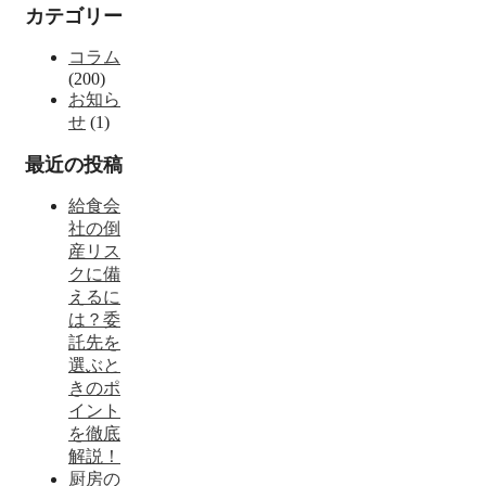
カテゴリー
コラム
(200)
お知ら
せ
(1)
最近の投稿
給食会
社の倒
産リス
クに備
えるに
は？委
託先を
選ぶと
きのポ
イント
を徹底
解説！
厨房の