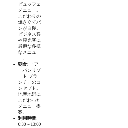
ビュッフェ
メニュー。
こだわりの
焼き立てパ
ンが自慢。
ビジネス客
や観光客に
最適な多様
なメニュ
ー。
朝食
: 「ア
ーバンリゾ
ート ブラ
ンチ」のコ
ンセプト。
地産地消に
こだわった
メニュー提
案。
利用時間
:
6:30～13:00