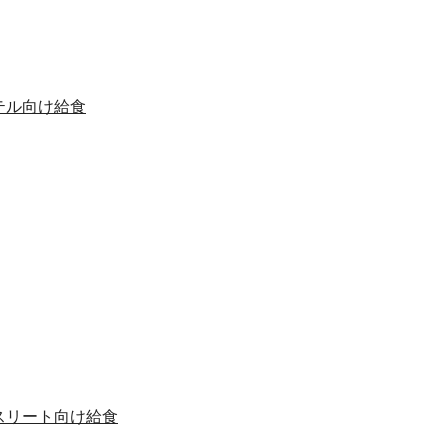
テル向け給食
スリート向け給食